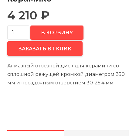
4 210
₽
Количество
В КОРЗИНУ
товара
FUBAG
ЗАКАЗАТЬ В 1 КЛИК
Алмазный
отрезной
Алмазный отрезной диск для керамики со
диск
сплошной режущей кромкой диаметром 350
FZ-
мм и посадочным отверстием 30-25.4 мм
I
D350
мм/
30-
25.4
мм