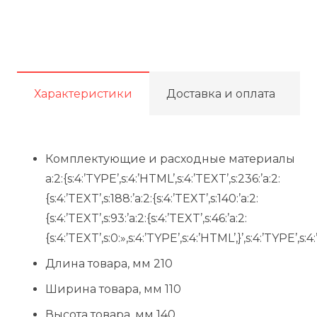
Характеристики
Доставка и оплата
Комплектующие и расходные материалы
a:2:{s:4:’TYPE’,s:4:’HTML’,s:4:’TEXT’,s:236:’a:2:
{s:4:’TEXT’,s:188:’a:2:{s:4:’TEXT’,s:140:’a:2:
{s:4:’TEXT’,s:93:’a:2:{s:4:’TEXT’,s:46:’a:2:
{s:4:’TEXT’,s:0:»,s:4:’TYPE’,s:4:’HTML’,}’,s:4:’TYPE’,s:4:
Длина товара, мм 210
Ширина товара, мм 110
Высота товара, мм 140