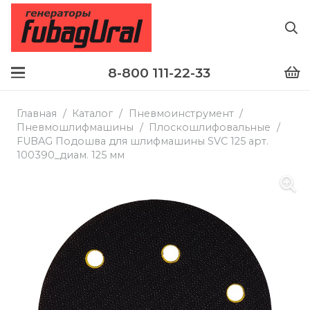
8-800 111-22-33
Главная
/
Каталог
/
Пневмоинструмент
/
Пневмошлифмашины
/
Плоскошлифовальные
/
FUBAG Подошва для шлифмашины SVC 125 арт.
100390_диам. 125 мм