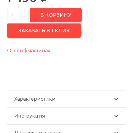
Количество
В КОРЗИНУ
товара
FUBAG
ЗАКАЗАТЬ В 1 КЛИК
Подошва
для
О шлифмашинах
шлифмашины
SVC
125
арт.
100390_диам.
125
Характеристики
мм
Инструкция
Доставка и оплата