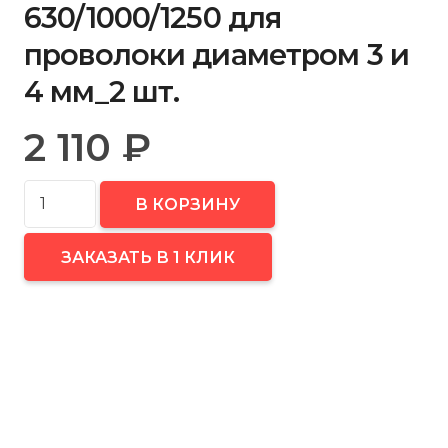
630/1000/1250 для
проволоки диаметром 3 и
4 мм_2 шт.
2 110
₽
Количество
В КОРЗИНУ
товара
FUBAG
ЗАКАЗАТЬ В 1 КЛИК
Ролик
подающий
для
трактора
TW
630/1000/1250
для